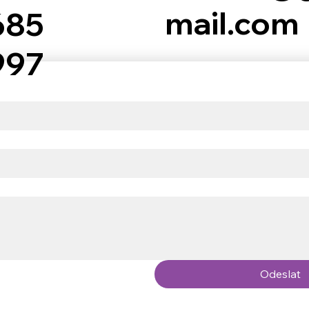
mail.com
685
997
Odeslat