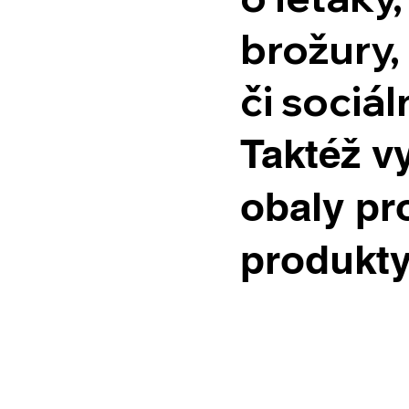
brožury,
či sociáln
Taktéž v
obaly pr
produkty