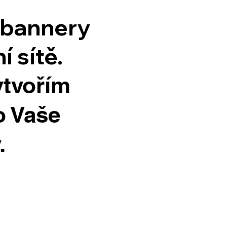
 bannery
í sítě.
ytvořím
o Vaše
.