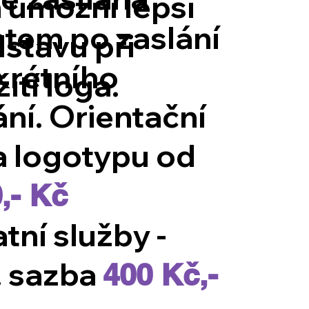
 umožní lepší
tem po zaslání
stavu při
krétního
ití loga.
ní. Orientační
a logotypu od
,- Kč
tní služby -
. sazba
400 Kč,-